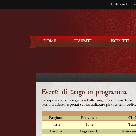
Utilizzando il n
Balla Tango
Lo sapevi che se ti registri a BallaTango puoi salvare le tue
Iscriviti adesso
, e potrai subito utilizzare gli strumenti dedica
Regione
Provincia
Citt
Tutte
Tutte
Tutt
Livello
Ingresso €
Tessera