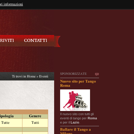
so?
ri informazioni
oppure
Iscriviti
SPONSORIZZATE
Ti trovi in
Home
»
Eventi
Nuovo sito per Tango
Roma
Il nuovo sito con tutti gli
ipologia
Genere
eventi di tango per
Roma
e per il
Lazio
.
Tutte
Tutti
Ballare il Tango a
Milano