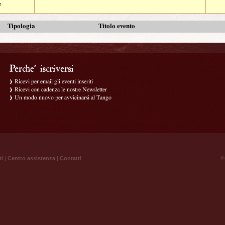
e
Tipologia
Titolo evento
Ricevi per email gli eventi inseriti
Ricevi con cadenza le nostre Newsletter
Un modo nuovo per avvicinarsi al Tango
ti
|
Centro assistenza
|
Contatti
® 