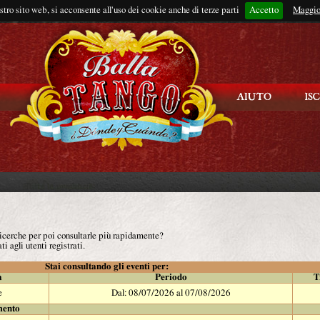
ostro sito web, si acconsente all'uso dei cookie anche di terze parti
Accetto
Rimani connes
Maggio
 ricerche per poi consultarle più rapidamente?
ti agli utenti registrati.
Stai consultando gli eventi per:
à
Periodo
T
e
Dal: 08/07/2026 al 07/08/2026
mento