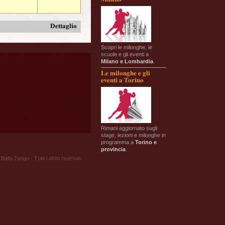
Dettaglio
Scopri le milonghe, le
scuole e gli eventi a
Milano e Lombardia
.
Le milonghe e gli
eventi a Torino
Rimani aggiornato sugli
stage, lezioni e milonghe in
programma a
Torino e
provincia
.
Balla Tango - Tutti i diritti riservati