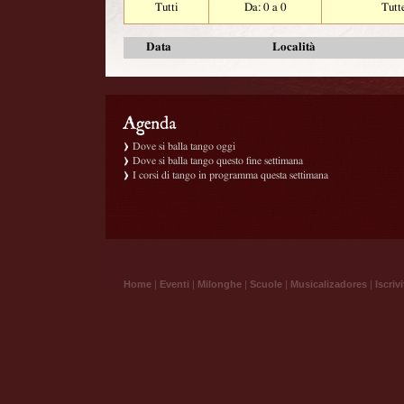
Tutti
Da: 0 a 0
Tutt
Data
Località
Dove si balla tango oggi
Dove si balla tango questo fine settimana
I corsi di tango in programma questa settimana
Home
|
Eventi
|
Milonghe
|
Scuole
|
Musicalizadores
|
Iscrivi