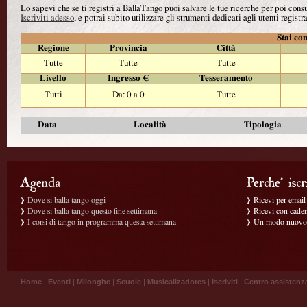
Lo sapevi che se ti registri a BallaTango puoi salvare le tue ricerche per poi con
Iscriviti adesso
, e potrai subito utilizzare gli strumenti dedicati agli utenti registra
Stai con
Regione
Provincia
Città
Tutte
Tutte
Tutte
Livello
Ingresso €
Tesseramento
Tutti
Da: 0 a 0
Tutte
Data
Località
Tipologia
Dove si balla tango oggi
Ricevi per email g
Dove si balla tango questo fine settimana
Ricevi con caden
I corsi di tango in programma questa settimana
Un modo nuovo p
Home
|
Eventi
|
Milonghe
|
Scuole
|
Musicalizadores
|
Iscriviti
|
Centro assistenz