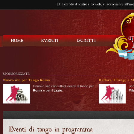
Utilizzando il nostro sito web, si acconsente all'us
Balla Tango
SPONSORIZZATE
Nuovo sito per Tango Roma
Ballare il Tango a M
Il nuovo sito con tutti gli eventi di tango per
Sco
Roma
e per il
Lazio
.
Mil