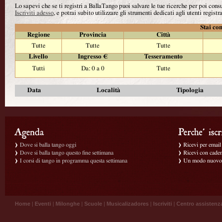
Lo sapevi che se ti registri a BallaTango puoi salvare le tue ricerche per poi con
Iscriviti adesso
, e potrai subito utilizzare gli strumenti dedicati agli utenti registra
Stai con
Regione
Provincia
Città
Tutte
Tutte
Tutte
Livello
Ingresso €
Tesseramento
Tutti
Da: 0 a 0
Tutte
Data
Località
Tipologia
Dove si balla tango oggi
Ricevi per email g
Dove si balla tango questo fine settimana
Ricevi con caden
I corsi di tango in programma questa settimana
Un modo nuovo p
Home
|
Eventi
|
Milonghe
|
Scuole
|
Musicalizadores
|
Iscriviti
|
Centro assistenz