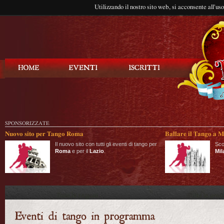
Utilizzando il nostro sito web, si acconsente all'us
Balla Tango
SPONSORIZZATE
Nuovo sito per Tango Roma
Ballare il Tango a M
Il nuovo sito con tutti gli eventi di tango per
Sco
Roma
e per il
Lazio
.
Mil