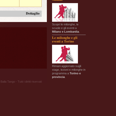
Dettaglio
Scopri le milonghe, le
scuole e gli eventi a
Milano e Lombardia
.
Le milonghe e gli
eventi a Torino
Rimani aggiornato sugli
stage, lezioni e milonghe in
programma a
Torino e
provincia
.
Balla Tango - Tutti i diritti riservati