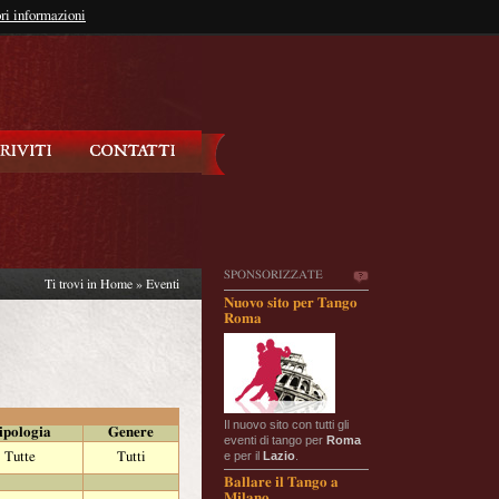
so?
ri informazioni
oppure
Iscriviti
SPONSORIZZATE
Ti trovi in
Home
»
Eventi
Nuovo sito per Tango
Roma
Il nuovo sito con tutti gli
ipologia
Genere
eventi di tango per
Roma
e per il
Lazio
.
Tutte
Tutti
Ballare il Tango a
Milano