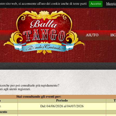
ostro sito web, si acconsente all'uso dei cookie anche di terze parti
Accetto
Rimani connes
Maggio
 ricerche per poi consultarle più rapidamente?
ti agli utenti registrati.
Stai consultando gli eventi per:
à
Periodo
T
e
Dal: 04/06/2026 al 04/07/2026
mento