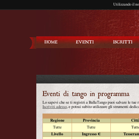
Utilizzando il n
Balla Tango
Lo sapevi che se ti registri a BallaTango puoi salvare le tue
Iscriviti adesso
, e potrai subito utilizzare gli strumenti dedica
Regione
Provincia
Citt
Tutte
Tutte
Tutt
Livello
Ingresso €
Tessera