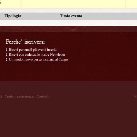
e
Tipologia
Titolo evento
Ricevi per email gli eventi inseriti
Ricevi con cadenza le nostre Newsletter
Un modo nuovo per avvicinarsi al Tango
ti
|
Centro assistenza
|
Contatti
® 