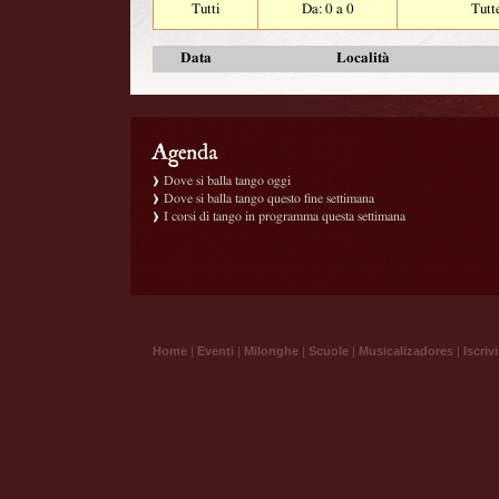
Tutti
Da: 0 a 0
Tutt
Data
Località
Dove si balla tango oggi
Dove si balla tango questo fine settimana
I corsi di tango in programma questa settimana
Home
|
Eventi
|
Milonghe
|
Scuole
|
Musicalizadores
|
Iscrivi