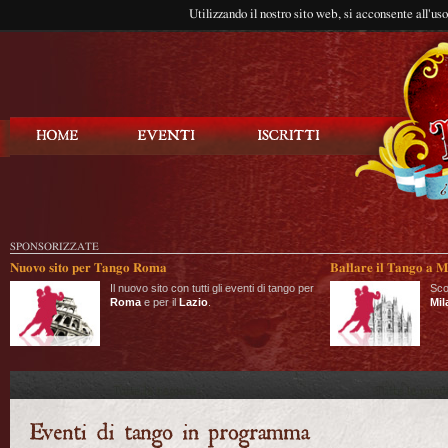
Utilizzando il nostro sito web, si acconsente all'us
Balla Tango
SPONSORIZZATE
Nuovo sito per Tango Roma
Ballare il Tango a M
Il nuovo sito con tutti gli eventi di tango per
Sco
Roma
e per il
Lazio
.
Mil