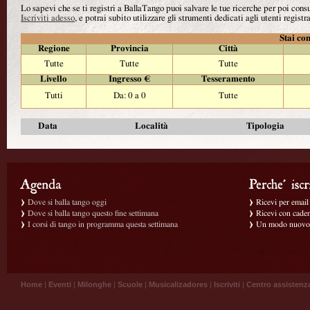
Lo sapevi che se ti registri a BallaTango puoi salvare le tue ricerche per poi con
Iscriviti adesso
, e potrai subito utilizzare gli strumenti dedicati agli utenti registra
Stai con
Regione
Provincia
Città
Tutte
Tutte
Tutte
Livello
Ingresso €
Tesseramento
Tutti
Da: 0 a 0
Tutte
Data
Località
Tipologia
Dove si balla tango oggi
Ricevi per email g
Dove si balla tango questo fine settimana
Ricevi con caden
I corsi di tango in programma questa settimana
Un modo nuovo p
Home
|
Eventi
|
Milonghe
|
Scuole
|
Musicalizadores
|
Iscriviti
|
Centro assistenz