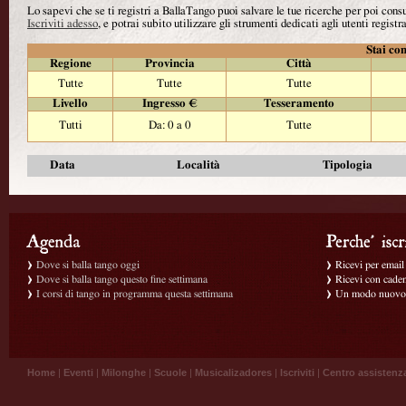
Lo sapevi che se ti registri a BallaTango puoi salvare le tue ricerche per poi con
Iscriviti adesso
, e potrai subito utilizzare gli strumenti dedicati agli utenti registra
Stai con
Regione
Provincia
Città
Tutte
Tutte
Tutte
Livello
Ingresso €
Tesseramento
Tutti
Da: 0 a 0
Tutte
Data
Località
Tipologia
Dove si balla tango oggi
Ricevi per email g
Dove si balla tango questo fine settimana
Ricevi con caden
I corsi di tango in programma questa settimana
Un modo nuovo p
Home
|
Eventi
|
Milonghe
|
Scuole
|
Musicalizadores
|
Iscriviti
|
Centro assistenz