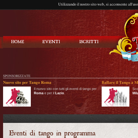
Utilizzando il nostro sito web, si acconsente all'us
Balla Tango
SPONSORIZZATE
Nuovo sito per Tango Roma
Ballare il Tango a M
Il nuovo sito con tutti gli eventi di tango per
Sco
Roma
e per il
Lazio
.
Mil