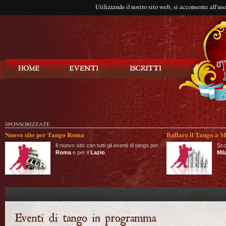
Utilizzando il nostro sito web, si acconsente all'us
Balla Tango
SPONSORIZZATE
Nuovo sito per Tango Roma
Ballare il Tango a M
Il nuovo sito con tutti gli eventi di tango per
Sco
Roma
e per il
Lazio
.
Mil