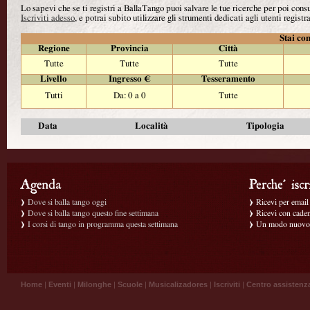
Lo sapevi che se ti registri a BallaTango puoi salvare le tue ricerche per poi con
Iscriviti adesso
, e potrai subito utilizzare gli strumenti dedicati agli utenti registra
Stai con
Regione
Provincia
Città
Tutte
Tutte
Tutte
Livello
Ingresso €
Tesseramento
Tutti
Da: 0 a 0
Tutte
Data
Località
Tipologia
Dove si balla tango oggi
Ricevi per email g
Dove si balla tango questo fine settimana
Ricevi con caden
I corsi di tango in programma questa settimana
Un modo nuovo p
Home
|
Eventi
|
Milonghe
|
Scuole
|
Musicalizadores
|
Iscriviti
|
Centro assistenz