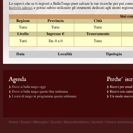
Lo sapevi che se ti registri a BallaTango puoi salvare le tue ricerche per poi con
Iscriviti adesso
, e potrai subito utilizzare gli strumenti dedicati agli utenti registra
Stai con
Regione
Provincia
Città
Tutte
Tutte
Tutte
Livello
Ingresso €
Tesseramento
Tutti
Da: 0 a 0
Tutte
Data
Località
Tipologia
Dove si balla tango oggi
Ricevi per email g
Dove si balla tango questo fine settimana
Ricevi con caden
I corsi di tango in programma questa settimana
Un modo nuovo p
Home
|
Eventi
|
Milonghe
|
Scuole
|
Musicalizadores
|
Iscriviti
|
Centro assistenz