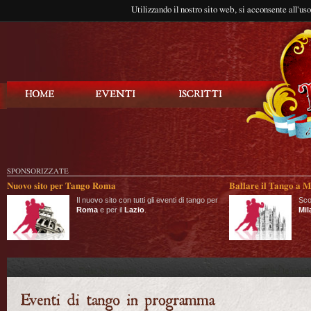
Utilizzando il nostro sito web, si acconsente all'us
Balla Tango
SPONSORIZZATE
Nuovo sito per Tango Roma
Ballare il Tango a M
Il nuovo sito con tutti gli eventi di tango per
Sco
Roma
e per il
Lazio
.
Mil