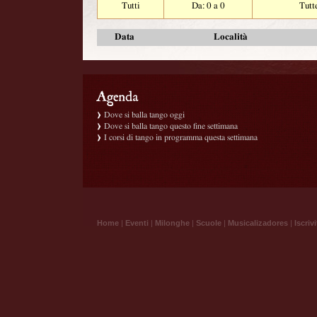
Tutti
Da: 0 a 0
Tutt
Data
Località
Dove si balla tango oggi
Dove si balla tango questo fine settimana
I corsi di tango in programma questa settimana
Home
|
Eventi
|
Milonghe
|
Scuole
|
Musicalizadores
|
Iscrivi