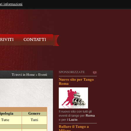
so?
ri informazioni
oppure
Iscriviti
SPONSORIZZATE
Ti trovi in
Home
»
Eventi
Nuovo sito per Tango
Roma
Il nuovo sito con tutti gli
ipologia
Genere
eventi di tango per
Roma
e per il
Lazio
.
Tutte
Tutti
Ballare il Tango a
Milano