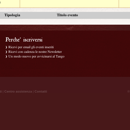
e
Tipologia
Titolo evento
Ricevi per email gli eventi inseriti
Ricevi con cadenza le nostre Newsletter
Un modo nuovo per avvicinarsi al Tango
ti
|
Centro assistenza
|
Contatti
® 