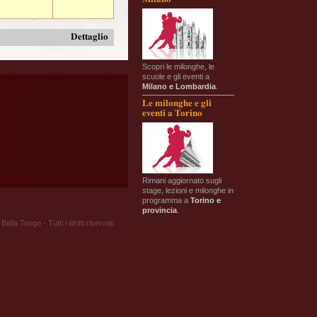
Dettaglio
Scopri le milonghe, le
scuole e gli eventi a
Milano e Lombardia
.
Le milonghe e gli
eventi a Torino
Rimani aggiornato sugli
stage, lezioni e milonghe in
programma a
Torino e
provincia
.
Balla Tango - Tutti i diritti riservati