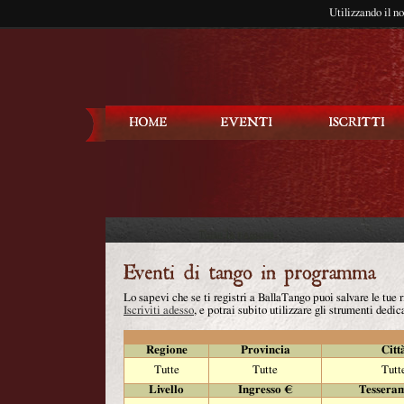
Utilizzando il n
Balla Tango
Lo sapevi che se ti registri a BallaTango puoi salvare le tue
Iscriviti adesso
, e potrai subito utilizzare gli strumenti dedica
Regione
Provincia
Citt
Tutte
Tutte
Tutt
Livello
Ingresso €
Tessera