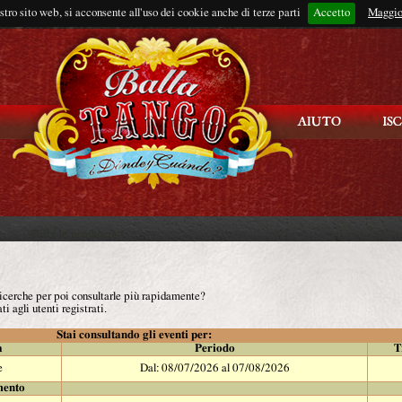
ostro sito web, si acconsente all'uso dei cookie anche di terze parti
Accetto
Rimani connes
Maggio
 ricerche per poi consultarle più rapidamente?
ti agli utenti registrati.
Stai consultando gli eventi per:
à
Periodo
T
e
Dal: 08/07/2026 al 07/08/2026
mento