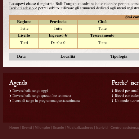
Lo sapevi che se ti registri a BallaTango puoi salvare le tue ricerche per poi con
Iscriviti adesso
, e potrai subito utilizzare gli strumenti dedicati agli utenti registra
Stai con
Regione
Provincia
Città
Tutte
Tutte
Tutte
Livello
Ingresso €
Tesseramento
Tutti
Da: 0 a 0
Tutte
Data
Località
Tipologia
Dove si balla tango oggi
Ricevi per email g
Dove si balla tango questo fine settimana
Ricevi con caden
I corsi di tango in programma questa settimana
Un modo nuovo p
Home
|
Eventi
|
Milonghe
|
Scuole
|
Musicalizadores
|
Iscriviti
|
Centro assistenz