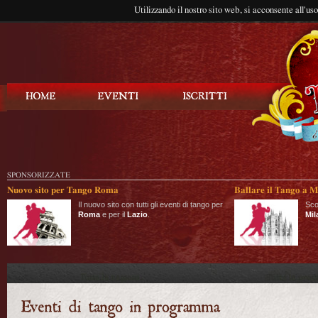
Utilizzando il nostro sito web, si acconsente all'us
Balla Tango
SPONSORIZZATE
Nuovo sito per Tango Roma
Ballare il Tango a M
Il nuovo sito con tutti gli eventi di tango per
Sco
Roma
e per il
Lazio
.
Mil