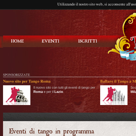
Utilizzando il nostro sito web, si acconsente all'us
Balla Tango
SPONSORIZZATE
Nuovo sito per Tango Roma
Ballare il Tango a M
Il nuovo sito con tutti gli eventi di tango per
Sco
Roma
e per il
Lazio
.
Mil