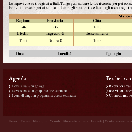
Lo sapevi che se ti registri a BallaTango puoi salvare le tue ricerche per poi con
Iscriviti adesso
, e potrai subito utilizzare gli strumenti dedicati agli utenti registra
Stai con
Regione
Provincia
Città
Tutte
Tutte
Tutte
Livello
Ingresso €
Tesseramento
Tutti
Da: 0 a 0
Tutte
Data
Località
Tipologia
Dove si balla tango oggi
Ricevi per email g
Dove si balla tango questo fine settimana
Ricevi con caden
I corsi di tango in programma questa settimana
Un modo nuovo p
Home
|
Eventi
|
Milonghe
|
Scuole
|
Musicalizadores
|
Iscriviti
|
Centro assistenz