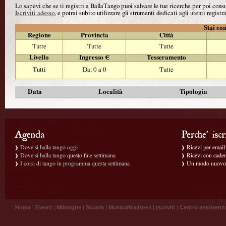
Lo sapevi che se ti registri a BallaTango puoi salvare le tue ricerche per poi con
Iscriviti adesso
, e potrai subito utilizzare gli strumenti dedicati agli utenti registra
Stai con
Regione
Provincia
Città
Tutte
Tutte
Tutte
Livello
Ingresso €
Tesseramento
Tutti
Da: 0 a 0
Tutte
Data
Località
Tipologia
Dove si balla tango oggi
Ricevi per email g
Dove si balla tango questo fine settimana
Ricevi con caden
I corsi di tango in programma questa settimana
Un modo nuovo p
Home
|
Eventi
|
Milonghe
|
Scuole
|
Musicalizadores
|
Iscriviti
|
Centro assistenz