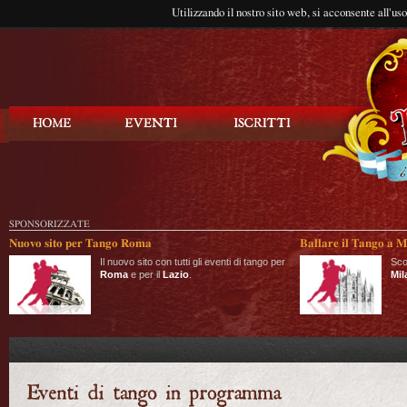
Utilizzando il nostro sito web, si acconsente all'us
Balla Tango
SPONSORIZZATE
Nuovo sito per Tango Roma
Ballare il Tango a M
Il nuovo sito con tutti gli eventi di tango per
Sco
Roma
e per il
Lazio
.
Mil