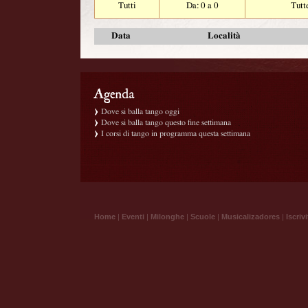
Tutti
Da: 0 a 0
Tutt
Data
Località
Dove si balla tango oggi
Dove si balla tango questo fine settimana
I corsi di tango in programma questa settimana
Home
|
Eventi
|
Milonghe
|
Scuole
|
Musicalizadores
|
Iscrivi