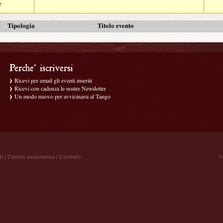
e
Tipologia
Titolo evento
Ricevi per email gli eventi inseriti
Ricevi con cadenza le nostre Newsletter
Un modo nuovo per avvicinarsi al Tango
ti
|
Centro assistenza
|
Contatti
® 