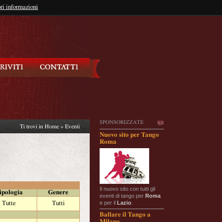
so?
ri informazioni
oppure
Iscriviti
SPONSORIZZATE
Ti trovi in
Home
»
Eventi
Nuovo sito per Tango
Roma
Il nuovo sito con tutti gli
ipologia
Genere
eventi di tango per
Roma
e per il
Lazio
.
Tutte
Tutti
Ballare il Tango a
Milano