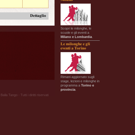
Dettaglio
Scopri le milonghe, le
scuole e gli eventi a
Milano e Lombardia
.
Le milonghe e gli
eventi a Torino
Rimani aggiornato sugli
stage, lezioni e milonghe in
programma a
Torino e
provincia
.
Balla Tango - Tutti i diritti riservati