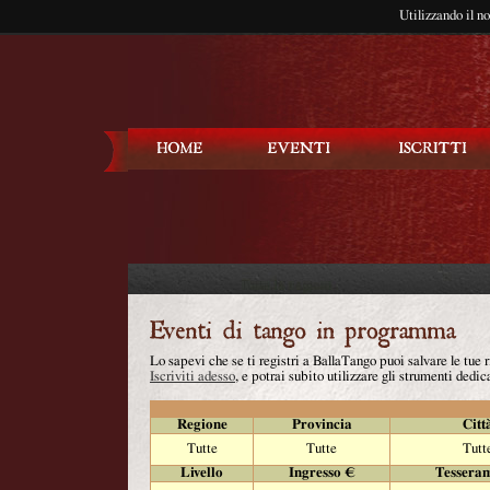
Utilizzando il n
Balla Tango
Lo sapevi che se ti registri a BallaTango puoi salvare le tue
Iscriviti adesso
, e potrai subito utilizzare gli strumenti dedica
Regione
Provincia
Citt
Tutte
Tutte
Tutt
Livello
Ingresso €
Tessera