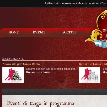
Utilizzando il nostro sito web, si acconsente all'us
Balla Tango
SPONSORIZZATE
Nuovo sito per Tango Roma
Ballare il Tango a M
Il nuovo sito con tutti gli eventi di tango per
Sco
Roma
e per il
Lazio
.
Mil