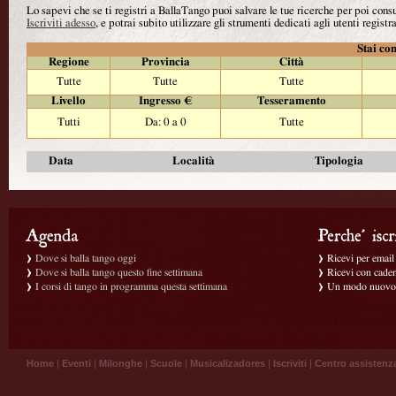
Lo sapevi che se ti registri a BallaTango puoi salvare le tue ricerche per poi con
Iscriviti adesso
, e potrai subito utilizzare gli strumenti dedicati agli utenti registra
Stai con
Regione
Provincia
Città
Tutte
Tutte
Tutte
Livello
Ingresso €
Tesseramento
Tutti
Da: 0 a 0
Tutte
Data
Località
Tipologia
Dove si balla tango oggi
Ricevi per email g
Dove si balla tango questo fine settimana
Ricevi con caden
I corsi di tango in programma questa settimana
Un modo nuovo p
Home
|
Eventi
|
Milonghe
|
Scuole
|
Musicalizadores
|
Iscriviti
|
Centro assistenz