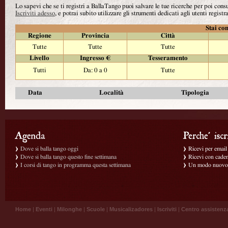
Lo sapevi che se ti registri a BallaTango puoi salvare le tue ricerche per poi con
Iscriviti adesso
, e potrai subito utilizzare gli strumenti dedicati agli utenti registra
Stai con
Regione
Provincia
Città
Tutte
Tutte
Tutte
Livello
Ingresso €
Tesseramento
Tutti
Da: 0 a 0
Tutte
Data
Località
Tipologia
Dove si balla tango oggi
Ricevi per email g
Dove si balla tango questo fine settimana
Ricevi con caden
I corsi di tango in programma questa settimana
Un modo nuovo p
Home
|
Eventi
|
Milonghe
|
Scuole
|
Musicalizadores
|
Iscriviti
|
Centro assistenz