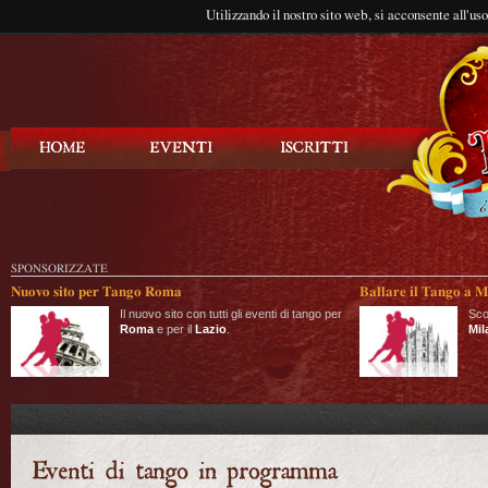
Utilizzando il nostro sito web, si acconsente all'us
Balla Tango
SPONSORIZZATE
Nuovo sito per Tango Roma
Ballare il Tango a M
Il nuovo sito con tutti gli eventi di tango per
Sco
Roma
e per il
Lazio
.
Mil