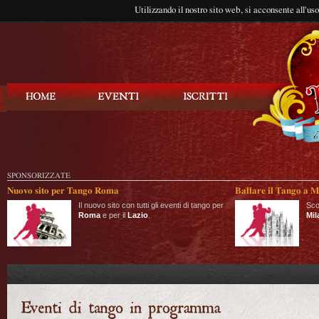
Utilizzando il nostro sito web, si acconsente all'us
Balla Tango
SPONSORIZZATE
Nuovo sito per Tango Roma
Ballare il Tango a M
Il nuovo sito con tutti gli eventi di tango per
Sco
Roma
e per il
Lazio
.
Mil