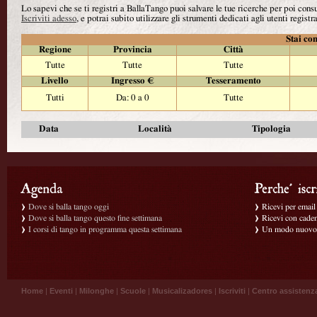
Lo sapevi che se ti registri a BallaTango puoi salvare le tue ricerche per poi con
Iscriviti adesso
, e potrai subito utilizzare gli strumenti dedicati agli utenti registra
Stai con
Regione
Provincia
Città
Tutte
Tutte
Tutte
Livello
Ingresso €
Tesseramento
Tutti
Da: 0 a 0
Tutte
Data
Località
Tipologia
Dove si balla tango oggi
Ricevi per email g
Dove si balla tango questo fine settimana
Ricevi con caden
I corsi di tango in programma questa settimana
Un modo nuovo p
Home
|
Eventi
|
Milonghe
|
Scuole
|
Musicalizadores
|
Iscriviti
|
Centro assistenz