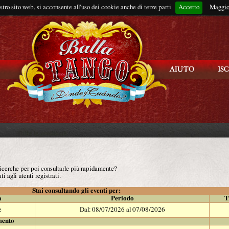
ostro sito web, si acconsente all'uso dei cookie anche di terze parti
Accetto
Rimani connes
Maggio
 ricerche per poi consultarle più rapidamente?
ti agli utenti registrati.
Stai consultando gli eventi per:
à
Periodo
T
e
Dal: 08/07/2026 al 07/08/2026
mento