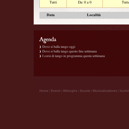
Tutti
Da: 0 a 0
Tutt
Data
Località
Dove si balla tango oggi
Dove si balla tango questo fine settimana
I corsi di tango in programma questa settimana
Home
|
Eventi
|
Milonghe
|
Scuole
|
Musicalizadores
|
Iscrivi