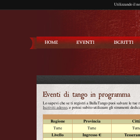
Utilizzando il n
Balla Tango
Lo sapevi che se ti registri a BallaTango puoi salvare le tue
Iscriviti adesso
, e potrai subito utilizzare gli strumenti dedica
Regione
Provincia
Citt
Tutte
Tutte
Tutt
Livello
Ingresso €
Tessera