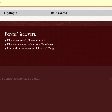
e
Tipologia
Titolo evento
Ricevi per email gli eventi inseriti
Ricevi con cadenza le nostre Newsletter
Un modo nuovo per avvicinarsi al Tango
ti
|
Centro assistenza
|
Contatti
® 