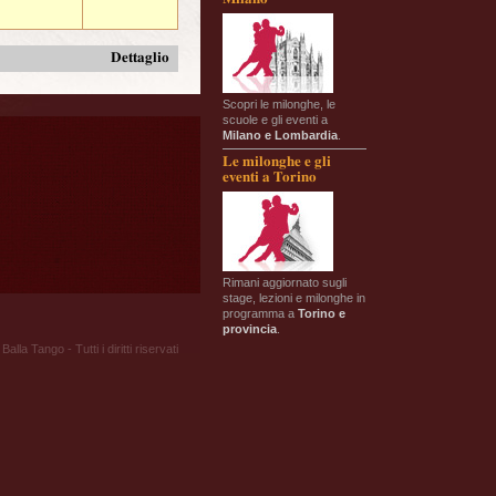
Dettaglio
Scopri le milonghe, le
scuole e gli eventi a
Milano e Lombardia
.
Le milonghe e gli
eventi a Torino
Rimani aggiornato sugli
stage, lezioni e milonghe in
programma a
Torino e
provincia
.
Balla Tango - Tutti i diritti riservati