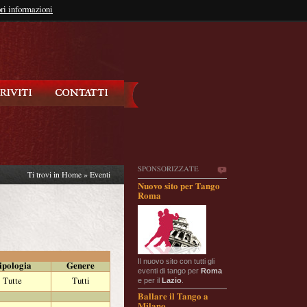
so?
ri informazioni
oppure
Iscriviti
SPONSORIZZATE
Ti trovi in
Home
»
Eventi
Nuovo sito per Tango
Roma
Il nuovo sito con tutti gli
ipologia
Genere
eventi di tango per
Roma
e per il
Lazio
.
Tutte
Tutti
Ballare il Tango a
Milano