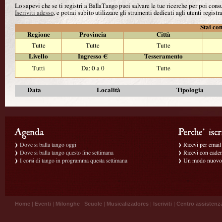
Lo sapevi che se ti registri a BallaTango puoi salvare le tue ricerche per poi con
Iscriviti adesso
, e potrai subito utilizzare gli strumenti dedicati agli utenti registra
Stai con
Regione
Provincia
Città
Tutte
Tutte
Tutte
Livello
Ingresso €
Tesseramento
Tutti
Da: 0 a 0
Tutte
Data
Località
Tipologia
Dove si balla tango oggi
Ricevi per email g
Dove si balla tango questo fine settimana
Ricevi con caden
I corsi di tango in programma questa settimana
Un modo nuovo p
Home
|
Eventi
|
Milonghe
|
Scuole
|
Musicalizadores
|
Iscriviti
|
Centro assistenz