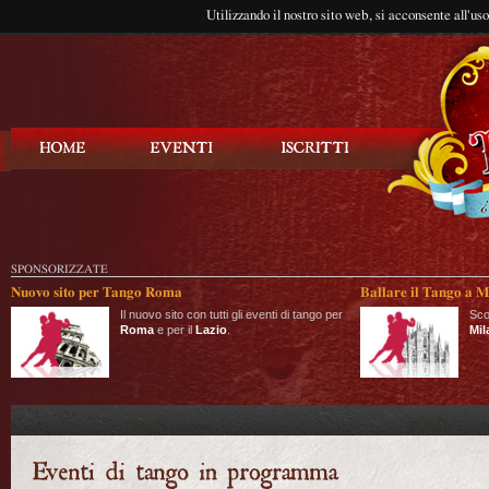
Utilizzando il nostro sito web, si acconsente all'us
Balla Tango
SPONSORIZZATE
Nuovo sito per Tango Roma
Ballare il Tango a M
Il nuovo sito con tutti gli eventi di tango per
Sco
Roma
e per il
Lazio
.
Mil