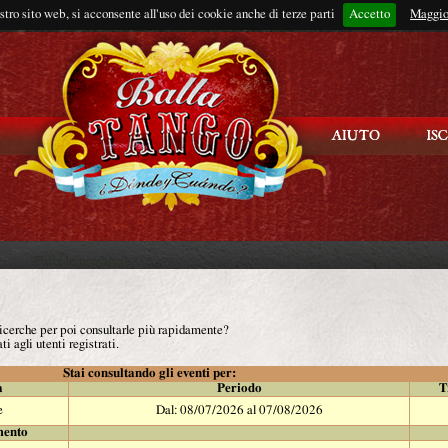
ostro sito web, si acconsente all'uso dei cookie anche di terze parti
Accetto
Rimani connes
Maggio
 ricerche per poi consultarle più rapidamente?
ti agli utenti registrati.
Stai consultando gli eventi per:
à
Periodo
T
e
Dal: 08/07/2026 al 07/08/2026
mento