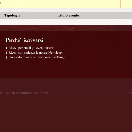
e
Tipologia
Titolo evento
Ricevi per email gli eventi inseriti
Ricevi con cadenza le nostre Newsletter
Un modo nuovo per avvicinarsi al Tango
ti
|
Centro assistenza
|
Contatti
® 