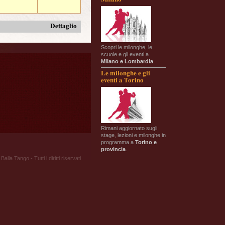
Dettaglio
Scopri le milonghe, le
scuole e gli eventi a
Milano e Lombardia
.
Le milonghe e gli
eventi a Torino
Rimani aggiornato sugli
stage, lezioni e milonghe in
programma a
Torino e
provincia
.
Balla Tango - Tutti i diritti riservati