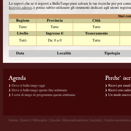
Lo sapevi che se ti registri a BallaTango puoi salvare le tue ricerche per poi con
Iscriviti adesso
, e potrai subito utilizzare gli strumenti dedicati agli utenti registra
Stai con
Regione
Provincia
Città
Tutte
Tutte
Tutte
Livello
Ingresso €
Tesseramento
Tutti
Da: 0 a 0
Tutte
Data
Località
Tipologia
Dove si balla tango oggi
Ricevi per email g
Dove si balla tango questo fine settimana
Ricevi con caden
I corsi di tango in programma questa settimana
Un modo nuovo p
Home
|
Eventi
|
Milonghe
|
Scuole
|
Musicalizadores
|
Iscriviti
|
Centro assistenz