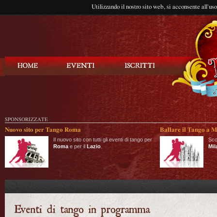
Utilizzando il nostro sito web, si acconsente all'us
Balla Tango
SPONSORIZZATE
Nuovo sito per Tango Roma
Ballare il Tango a M
Il nuovo sito con tutti gli eventi di tango per
Sco
Roma
e per il
Lazio
.
Mil