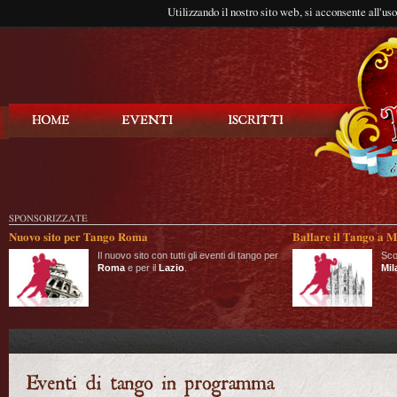
Utilizzando il nostro sito web, si acconsente all'us
Balla Tango
SPONSORIZZATE
Nuovo sito per Tango Roma
Ballare il Tango a M
Il nuovo sito con tutti gli eventi di tango per
Sco
Roma
e per il
Lazio
.
Mil