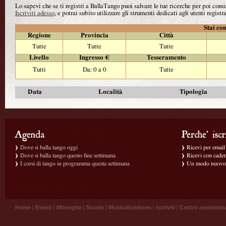
Lo sapevi che se ti registri a BallaTango puoi salvare le tue ricerche per poi con
Iscriviti adesso
, e potrai subito utilizzare gli strumenti dedicati agli utenti registra
Stai con
Regione
Provincia
Città
Tutte
Tutte
Tutte
Livello
Ingresso €
Tesseramento
Tutti
Da: 0 a 0
Tutte
Data
Località
Tipologia
Dove si balla tango oggi
Ricevi per email g
Dove si balla tango questo fine settimana
Ricevi con caden
I corsi di tango in programma questa settimana
Un modo nuovo p
Home
|
Eventi
|
Milonghe
|
Scuole
|
Musicalizadores
|
Iscriviti
|
Centro assistenz