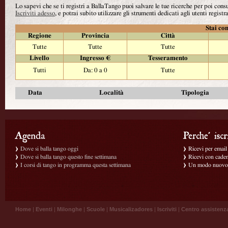
Lo sapevi che se ti registri a BallaTango puoi salvare le tue ricerche per poi con
Iscriviti adesso
, e potrai subito utilizzare gli strumenti dedicati agli utenti registra
Stai con
Regione
Provincia
Città
Tutte
Tutte
Tutte
Livello
Ingresso €
Tesseramento
Tutti
Da: 0 a 0
Tutte
Data
Località
Tipologia
Dove si balla tango oggi
Ricevi per email g
Dove si balla tango questo fine settimana
Ricevi con caden
I corsi di tango in programma questa settimana
Un modo nuovo p
Home
|
Eventi
|
Milonghe
|
Scuole
|
Musicalizadores
|
Iscriviti
|
Centro assistenz