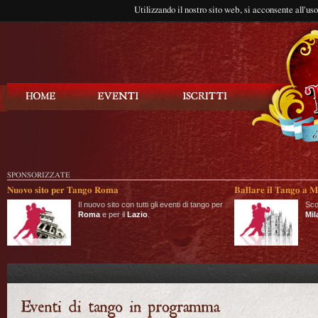
Utilizzando il nostro sito web, si acconsente all'us
Balla Tango
SPONSORIZZATE
Nuovo sito per Tango Roma
Ballare il Tango a M
Il nuovo sito con tutti gli eventi di tango per
Sco
Roma
e per il
Lazio
.
Mil