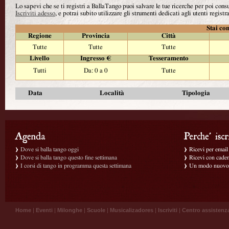
Lo sapevi che se ti registri a BallaTango puoi salvare le tue ricerche per poi con
Iscriviti adesso
, e potrai subito utilizzare gli strumenti dedicati agli utenti registra
Stai con
Regione
Provincia
Città
Tutte
Tutte
Tutte
Livello
Ingresso €
Tesseramento
Tutti
Da: 0 a 0
Tutte
Data
Località
Tipologia
Dove si balla tango oggi
Ricevi per email g
Dove si balla tango questo fine settimana
Ricevi con caden
I corsi di tango in programma questa settimana
Un modo nuovo p
Home
|
Eventi
|
Milonghe
|
Scuole
|
Musicalizadores
|
Iscriviti
|
Centro assistenz