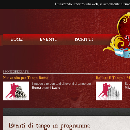
Utilizzando il nostro sito web, si acconsente all'us
Balla Tango
SPONSORIZZATE
Nuovo sito per Tango Roma
Ballare il Tango a M
Il nuovo sito con tutti gli eventi di tango per
Sco
Roma
e per il
Lazio
.
Mil