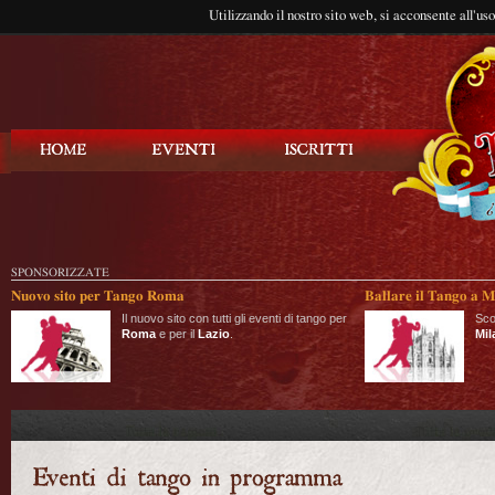
Utilizzando il nostro sito web, si acconsente all'us
Balla Tango
SPONSORIZZATE
Nuovo sito per Tango Roma
Ballare il Tango a M
Il nuovo sito con tutti gli eventi di tango per
Sco
Roma
e per il
Lazio
.
Mil