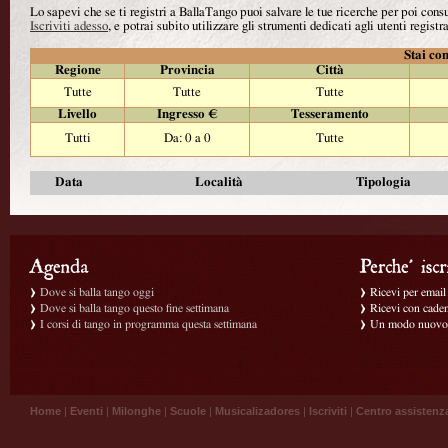
Lo sapevi che se ti registri a BallaTango puoi salvare le tue ricerche per poi con
Iscriviti adesso
, e potrai subito utilizzare gli strumenti dedicati agli utenti registra
Stai con
Regione
Provincia
Città
Tutte
Tutte
Tutte
Livello
Ingresso €
Tesseramento
Tutti
Da: 0 a 0
Tutte
Data
Località
Tipologia
Dove si balla tango oggi
Ricevi per email g
Dove si balla tango questo fine settimana
Ricevi con caden
I corsi di tango in programma questa settimana
Un modo nuovo p
Home
|
Eventi
|
Milonghe
|
Scuole
|
Musicalizadores
|
Iscriviti
|
Centro assistenz