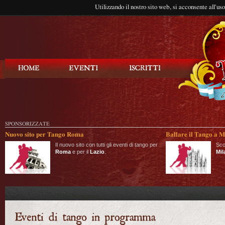
Utilizzando il nostro sito web, si acconsente all'us
Balla Tango
SPONSORIZZATE
Nuovo sito per Tango Roma
Ballare il Tango a M
Il nuovo sito con tutti gli eventi di tango per
Sco
Roma
e per il
Lazio
.
Mil