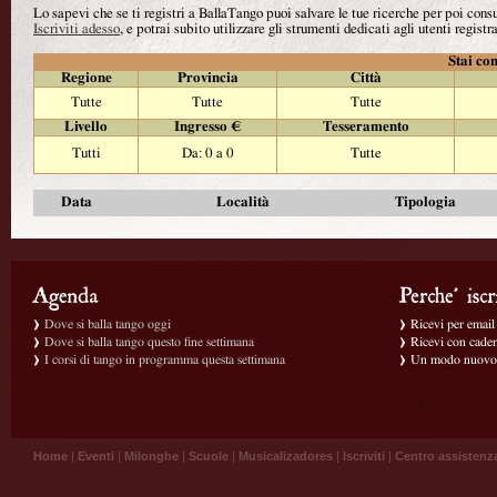
Lo sapevi che se ti registri a BallaTango puoi salvare le tue ricerche per poi con
Iscriviti adesso
, e potrai subito utilizzare gli strumenti dedicati agli utenti registra
Stai con
Regione
Provincia
Città
Tutte
Tutte
Tutte
Livello
Ingresso €
Tesseramento
Tutti
Da: 0 a 0
Tutte
Data
Località
Tipologia
Dove si balla tango oggi
Ricevi per email g
Dove si balla tango questo fine settimana
Ricevi con caden
I corsi di tango in programma questa settimana
Un modo nuovo p
Home
|
Eventi
|
Milonghe
|
Scuole
|
Musicalizadores
|
Iscriviti
|
Centro assistenz