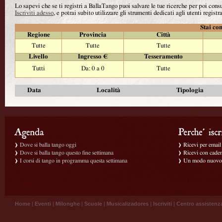
Lo sapevi che se ti registri a BallaTango puoi salvare le tue ricerche per poi con
Iscriviti adesso
, e potrai subito utilizzare gli strumenti dedicati agli utenti registra
Stai con
Regione
Provincia
Città
Tutte
Tutte
Tutte
Livello
Ingresso €
Tesseramento
Tutti
Da: 0 a 0
Tutte
Data
Località
Tipologia
Dove si balla tango oggi
Ricevi per email g
Dove si balla tango questo fine settimana
Ricevi con caden
I corsi di tango in programma questa settimana
Un modo nuovo p
Home
|
Eventi
|
Milonghe
|
Scuole
|
Musicalizadores
|
Iscriviti
|
Centro assistenz