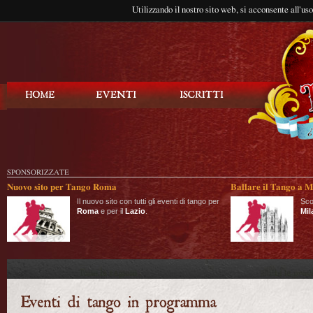
Utilizzando il nostro sito web, si acconsente all'us
Balla Tango
SPONSORIZZATE
Nuovo sito per Tango Roma
Ballare il Tango a M
Il nuovo sito con tutti gli eventi di tango per
Sco
Roma
e per il
Lazio
.
Mil