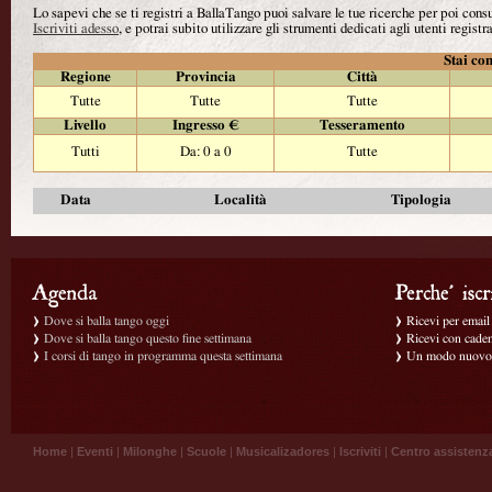
Lo sapevi che se ti registri a BallaTango puoi salvare le tue ricerche per poi con
Iscriviti adesso
, e potrai subito utilizzare gli strumenti dedicati agli utenti registra
Stai con
Regione
Provincia
Città
Tutte
Tutte
Tutte
Livello
Ingresso €
Tesseramento
Tutti
Da: 0 a 0
Tutte
Data
Località
Tipologia
Dove si balla tango oggi
Ricevi per email g
Dove si balla tango questo fine settimana
Ricevi con caden
I corsi di tango in programma questa settimana
Un modo nuovo p
Home
|
Eventi
|
Milonghe
|
Scuole
|
Musicalizadores
|
Iscriviti
|
Centro assistenz