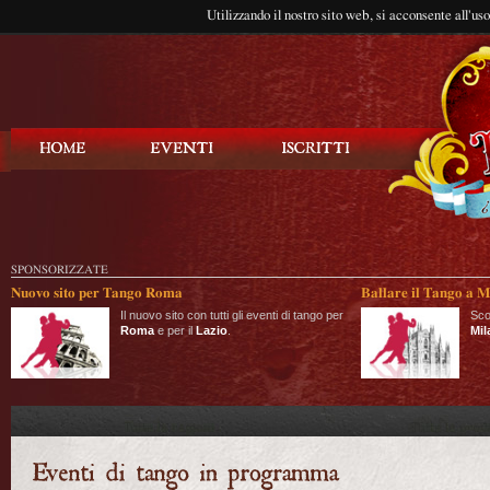
Utilizzando il nostro sito web, si acconsente all'us
Balla Tango
SPONSORIZZATE
Nuovo sito per Tango Roma
Ballare il Tango a M
Il nuovo sito con tutti gli eventi di tango per
Sco
Roma
e per il
Lazio
.
Mil