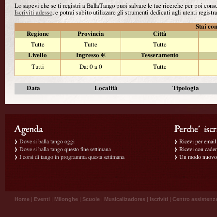
Lo sapevi che se ti registri a BallaTango puoi salvare le tue ricerche per poi con
Iscriviti adesso
, e potrai subito utilizzare gli strumenti dedicati agli utenti registra
Stai con
Regione
Provincia
Città
Tutte
Tutte
Tutte
Livello
Ingresso €
Tesseramento
Tutti
Da: 0 a 0
Tutte
Data
Località
Tipologia
Dove si balla tango oggi
Ricevi per email g
Dove si balla tango questo fine settimana
Ricevi con caden
I corsi di tango in programma questa settimana
Un modo nuovo p
Home
|
Eventi
|
Milonghe
|
Scuole
|
Musicalizadores
|
Iscriviti
|
Centro assistenz