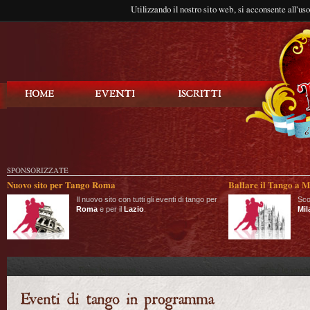
Utilizzando il nostro sito web, si acconsente all'us
Balla Tango
SPONSORIZZATE
Nuovo sito per Tango Roma
Ballare il Tango a M
Il nuovo sito con tutti gli eventi di tango per
Sco
Roma
e per il
Lazio
.
Mil