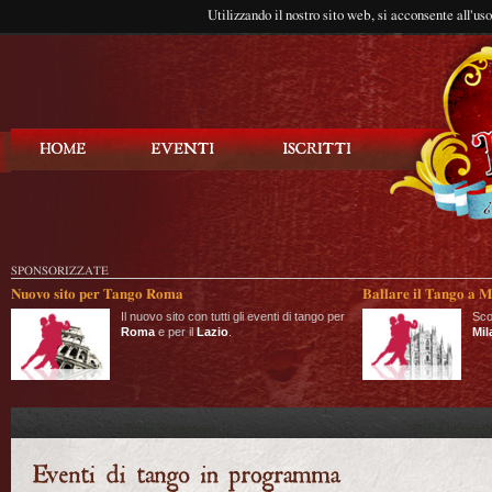
Utilizzando il nostro sito web, si acconsente all'us
Balla Tango
SPONSORIZZATE
Nuovo sito per Tango Roma
Ballare il Tango a M
Il nuovo sito con tutti gli eventi di tango per
Sco
Roma
e per il
Lazio
.
Mil