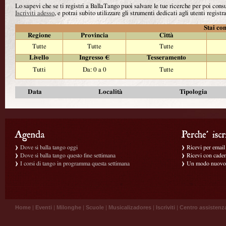
Lo sapevi che se ti registri a BallaTango puoi salvare le tue ricerche per poi con
Iscriviti adesso
, e potrai subito utilizzare gli strumenti dedicati agli utenti registra
Stai con
Regione
Provincia
Città
Tutte
Tutte
Tutte
Livello
Ingresso €
Tesseramento
Tutti
Da: 0 a 0
Tutte
Data
Località
Tipologia
Dove si balla tango oggi
Ricevi per email g
Dove si balla tango questo fine settimana
Ricevi con caden
I corsi di tango in programma questa settimana
Un modo nuovo p
Home
|
Eventi
|
Milonghe
|
Scuole
|
Musicalizadores
|
Iscriviti
|
Centro assistenz