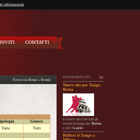
so?
ri informazioni
oppure
Iscriviti
SPONSORIZZATE
Ti trovi in
Home
»
Eventi
Nuovo sito per Tango
Roma
Il nuovo sito con tutti gli
ipologia
Genere
eventi di tango per
Roma
e per il
Lazio
.
Tutte
Tutti
Ballare il Tango a
Milano