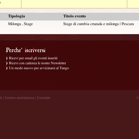
e
Tipologia
Titolo evento
Milonga , Stage
Stage di cumbia cruzada e milonga | Pescara
Ricevi per email gli eventi inseriti
Ricevi con cadenza le nostre Newsletter
Un modo nuovo per avvicinarsi al Tango
ti
|
Centro assistenza
|
Contatti
® 