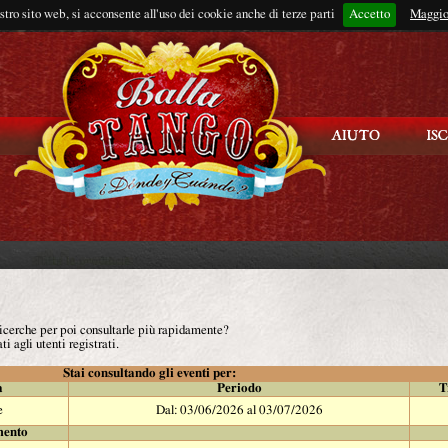
ostro sito web, si acconsente all'uso dei cookie anche di terze parti
Accetto
Rimani connes
Maggio
 ricerche per poi consultarle più rapidamente?
ti agli utenti registrati.
Stai consultando gli eventi per:
à
Periodo
T
e
Dal: 03/06/2026 al 03/07/2026
mento