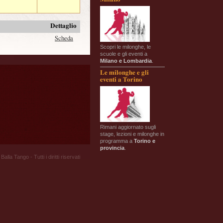
Dettaglio
Scheda
Scopri le milonghe, le
scuole e gli eventi a
Milano e Lombardia
.
Le milonghe e gli
eventi a Torino
Rimani aggiornato sugli
stage, lezioni e milonghe in
programma a
Torino e
provincia
.
Balla Tango - Tutti i diritti riservati