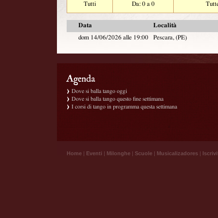
Tutti
Da: 0 a 0
Tutt
Data
Località
dom 14/06/2026 alle 19:00
Pescara, (PE)
Dove si balla tango oggi
Dove si balla tango questo fine settimana
I corsi di tango in programma questa settimana
Home
|
Eventi
|
Milonghe
|
Scuole
|
Musicalizadores
|
Iscrivi