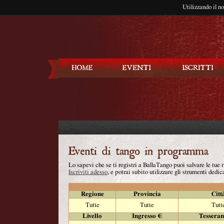
Utilizzando il n
Balla Tango
Lo sapevi che se ti registri a BallaTango puoi salvare le tue
Iscriviti adesso
, e potrai subito utilizzare gli strumenti dedica
Regione
Provincia
Citt
Tutte
Tutte
Tutt
Livello
Ingresso €
Tessera