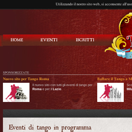
Utilizzando il nostro sito web, si acconsente all'us
Balla Tango
SPONSORIZZATE
Nuovo sito per Tango Roma
Ballare il Tango a M
Il nuovo sito con tutti gli eventi di tango per
Sco
Roma
e per il
Lazio
.
Mil