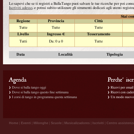
Lo sapevi che se ti registri a BallaTango puoi salvare le tue ricerche per poi con
Iscriviti adesso
, e potrai subito utilizzare gli strumenti dedicati agli utenti registra
Stai con
Regione
Provincia
Città
Tutte
Tutte
Tutte
Livello
Ingresso €
Tesseramento
Tutti
Da: 0 a 0
Tutte
Data
Località
Tipologia
Dove si balla tango oggi
Ricevi per email g
Dove si balla tango questo fine settimana
Ricevi con caden
I corsi di tango in programma questa settimana
Un modo nuovo p
Home
|
Eventi
|
Milonghe
|
Scuole
|
Musicalizadores
|
Iscriviti
|
Centro assistenz