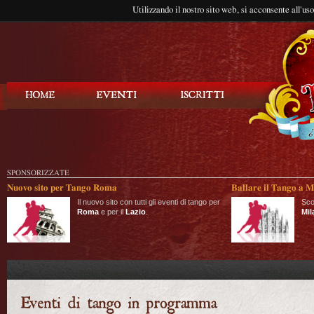
Utilizzando il nostro sito web, si acconsente all'us
Balla Tango
SPONSORIZZATE
Nuovo sito per Tango Roma
Ballare il Tango a M
Il nuovo sito con tutti gli eventi di tango per
Sco
Roma
e per il
Lazio
.
Mil