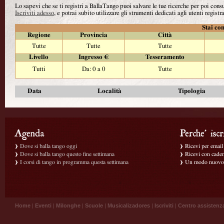
Lo sapevi che se ti registri a BallaTango puoi salvare le tue ricerche per poi con
Iscriviti adesso
, e potrai subito utilizzare gli strumenti dedicati agli utenti registra
Stai con
Regione
Provincia
Città
Tutte
Tutte
Tutte
Livello
Ingresso €
Tesseramento
Tutti
Da: 0 a 0
Tutte
Data
Località
Tipologia
Dove si balla tango oggi
Ricevi per email g
Dove si balla tango questo fine settimana
Ricevi con caden
I corsi di tango in programma questa settimana
Un modo nuovo p
Home
|
Eventi
|
Milonghe
|
Scuole
|
Musicalizadores
|
Iscriviti
|
Centro assistenz