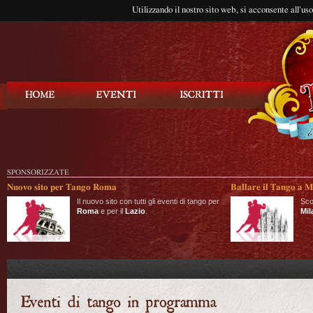
Utilizzando il nostro sito web, si acconsente all'us
Balla Tango
SPONSORIZZATE
Nuovo sito per Tango Roma
Ballare il Tango a M
Il nuovo sito con tutti gli eventi di tango per
Sco
Roma
e per il
Lazio
.
Mil