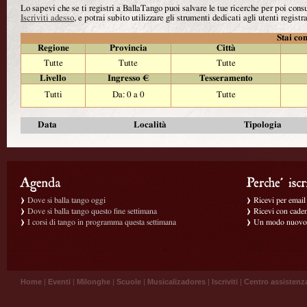
Lo sapevi che se ti registri a BallaTango puoi salvare le tue ricerche per poi con
Iscriviti adesso
, e potrai subito utilizzare gli strumenti dedicati agli utenti registra
Stai con
Regione
Provincia
Città
Tutte
Tutte
Tutte
Livello
Ingresso €
Tesseramento
Tutti
Da: 0 a 0
Tutte
Data
Località
Tipologia
Dove si balla tango oggi
Ricevi per email g
Dove si balla tango questo fine settimana
Ricevi con caden
I corsi di tango in programma questa settimana
Un modo nuovo p
Home
|
Eventi
|
Milonghe
|
Scuole
|
Musicalizadores
|
Iscriviti
|
Centro assistenz