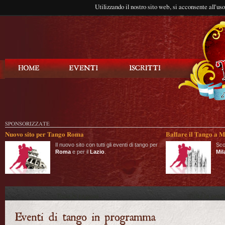
Utilizzando il nostro sito web, si acconsente all'us
Balla Tango
SPONSORIZZATE
Nuovo sito per Tango Roma
Ballare il Tango a M
Il nuovo sito con tutti gli eventi di tango per
Sco
Roma
e per il
Lazio
.
Mil