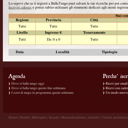
Lo sapevi che se ti registri a BallaTango puoi salvare le tue ricerche per poi con
Iscriviti adesso
, e potrai subito utilizzare gli strumenti dedicati agli utenti registra
Stai con
Regione
Provincia
Città
Tutte
Tutte
Tutte
Livello
Ingresso €
Tesseramento
Tutti
Da: 0 a 0
Tutte
Data
Località
Tipologia
Dove si balla tango oggi
Ricevi per email g
Dove si balla tango questo fine settimana
Ricevi con caden
I corsi di tango in programma questa settimana
Un modo nuovo p
Home
|
Eventi
|
Milonghe
|
Scuole
|
Musicalizadores
|
Iscriviti
|
Centro assistenz