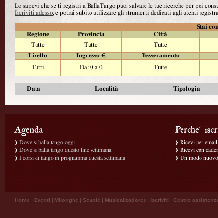
Lo sapevi che se ti registri a BallaTango puoi salvare le tue ricerche per poi con
Iscriviti adesso
, e potrai subito utilizzare gli strumenti dedicati agli utenti registra
Stai con
Regione
Provincia
Città
Tutte
Tutte
Tutte
Livello
Ingresso €
Tesseramento
Tutti
Da: 0 a 0
Tutte
Data
Località
Tipologia
Dove si balla tango oggi
Ricevi per email g
Dove si balla tango questo fine settimana
Ricevi con caden
I corsi di tango in programma questa settimana
Un modo nuovo p
Home
|
Eventi
|
Milonghe
|
Scuole
|
Musicalizadores
|
Iscriviti
|
Centro assistenz