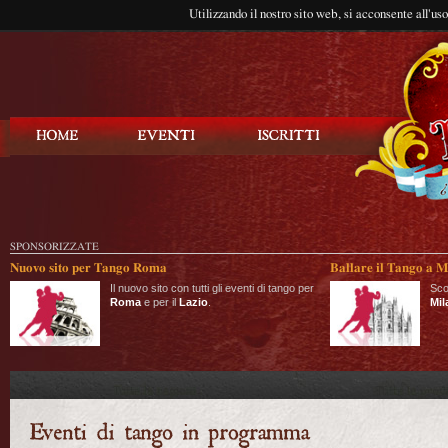
Utilizzando il nostro sito web, si acconsente all'us
Balla Tango
SPONSORIZZATE
Nuovo sito per Tango Roma
Ballare il Tango a M
Il nuovo sito con tutti gli eventi di tango per
Sco
Roma
e per il
Lazio
.
Mil