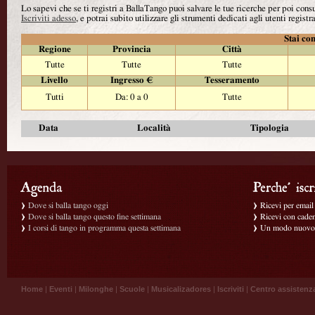
Lo sapevi che se ti registri a BallaTango puoi salvare le tue ricerche per poi con
Iscriviti adesso
, e potrai subito utilizzare gli strumenti dedicati agli utenti registra
Stai con
Regione
Provincia
Città
Tutte
Tutte
Tutte
Livello
Ingresso €
Tesseramento
Tutti
Da: 0 a 0
Tutte
Data
Località
Tipologia
Dove si balla tango oggi
Ricevi per email g
Dove si balla tango questo fine settimana
Ricevi con caden
I corsi di tango in programma questa settimana
Un modo nuovo p
Home
|
Eventi
|
Milonghe
|
Scuole
|
Musicalizadores
|
Iscriviti
|
Centro assistenz