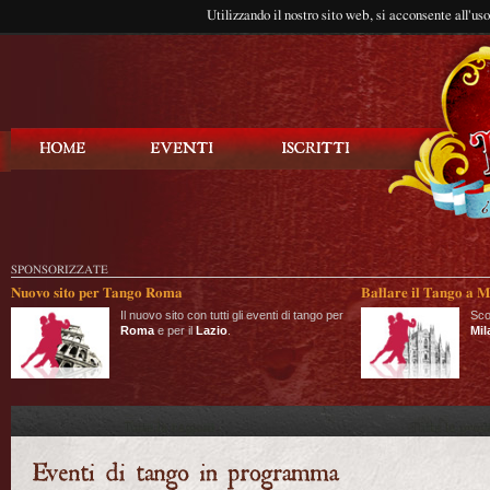
Utilizzando il nostro sito web, si acconsente all'us
Balla Tango
SPONSORIZZATE
Nuovo sito per Tango Roma
Ballare il Tango a M
Il nuovo sito con tutti gli eventi di tango per
Sco
Roma
e per il
Lazio
.
Mil