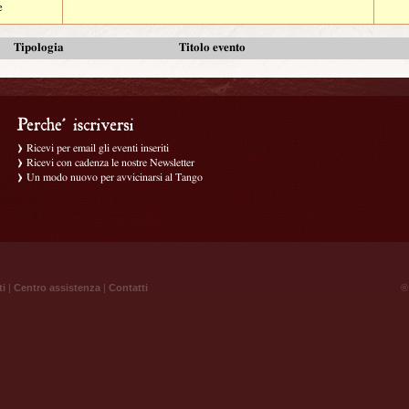
e
Tipologia
Titolo evento
Ricevi per email gli eventi inseriti
Ricevi con cadenza le nostre Newsletter
Un modo nuovo per avvicinarsi al Tango
ti
|
Centro assistenza
|
Contatti
® 