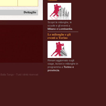
Dettaglio
Scopri le milonghe, le
scuole e gli eventi a
Milano e Lombardia
.
Le milonghe e gli
eventi a Torino
Rimani aggiornato sugli
stage, lezioni e milonghe in
programma a
Torino e
provincia
.
Balla Tango - Tutti i diritti riservati