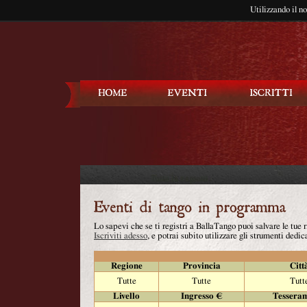
Utilizzando il n
Balla Tango
Lo sapevi che se ti registri a BallaTango puoi salvare le tue
Iscriviti adesso
, e potrai subito utilizzare gli strumenti dedica
Regione
Provincia
Citt
Tutte
Tutte
Tutt
Livello
Ingresso €
Tessera