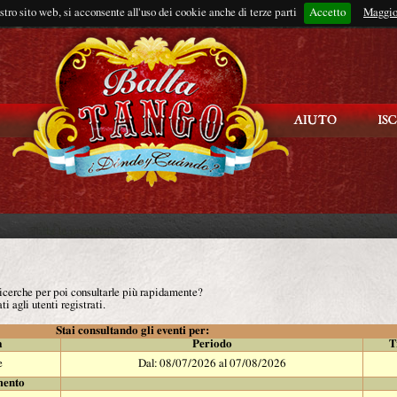
ostro sito web, si acconsente all'uso dei cookie anche di terze parti
Accetto
Rimani connes
Maggio
 ricerche per poi consultarle più rapidamente?
ti agli utenti registrati.
Stai consultando gli eventi per:
à
Periodo
T
e
Dal: 08/07/2026 al 07/08/2026
mento