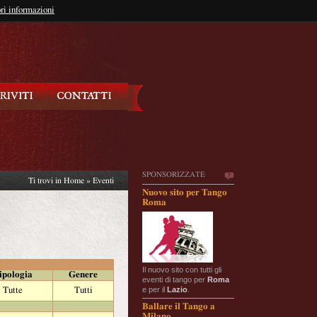
so?
ri informazioni
oppure
Iscriviti
SPONSORIZZATE
Ti trovi in
Home
»
Eventi
Nuovo sito per Tango
Roma
Il nuovo sito con tutti gli
ipologia
Genere
eventi di tango per
Roma
e per il
Lazio
.
Tutte
Tutti
Ballare il Tango a
Milano