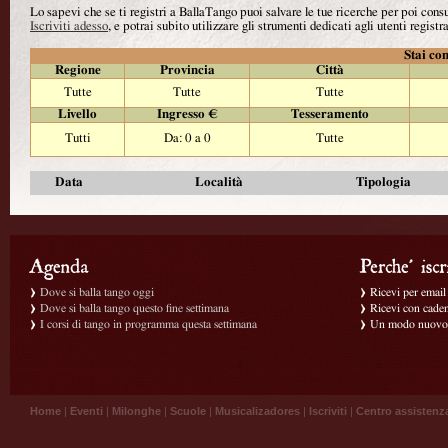
Lo sapevi che se ti registri a BallaTango puoi salvare le tue ricerche per poi con
Iscriviti adesso
, e potrai subito utilizzare gli strumenti dedicati agli utenti registra
Stai con
Regione
Provincia
Città
Tutte
Tutte
Tutte
Livello
Ingresso €
Tesseramento
Tutti
Da: 0 a 0
Tutte
Data
Località
Tipologia
Dove si balla tango oggi
Ricevi per email g
Dove si balla tango questo fine settimana
Ricevi con caden
I corsi di tango in programma questa settimana
Un modo nuovo p
Home
|
Eventi
|
Milonghe
|
Scuole
|
Musicalizadores
|
Iscriviti
|
Centro assistenz