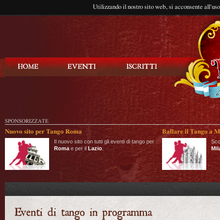
Utilizzando il nostro sito web, si acconsente all'us
Balla Tango
SPONSORIZZATE
Nuovo sito per Tango Roma
Ballare il Tango a M
Il nuovo sito con tutti gli eventi di tango per
Sco
Roma
e per il
Lazio
.
Mil