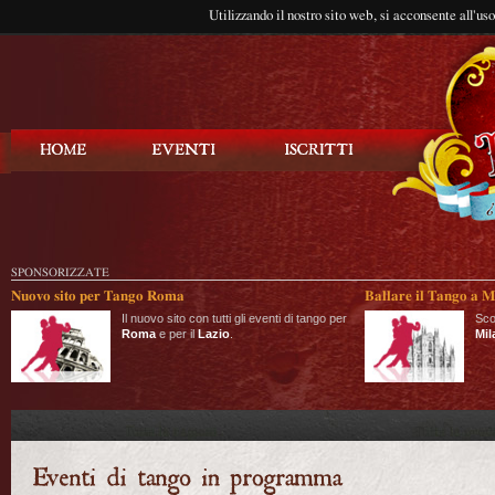
Utilizzando il nostro sito web, si acconsente all'us
Balla Tango
SPONSORIZZATE
Nuovo sito per Tango Roma
Ballare il Tango a M
Il nuovo sito con tutti gli eventi di tango per
Sco
Roma
e per il
Lazio
.
Mil