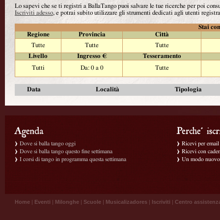
Lo sapevi che se ti registri a BallaTango puoi salvare le tue ricerche per poi con
Iscriviti adesso
, e potrai subito utilizzare gli strumenti dedicati agli utenti registra
Stai con
Regione
Provincia
Città
Tutte
Tutte
Tutte
Livello
Ingresso €
Tesseramento
Tutti
Da: 0 a 0
Tutte
Data
Località
Tipologia
Dove si balla tango oggi
Ricevi per email g
Dove si balla tango questo fine settimana
Ricevi con caden
I corsi di tango in programma questa settimana
Un modo nuovo p
Home
|
Eventi
|
Milonghe
|
Scuole
|
Musicalizadores
|
Iscriviti
|
Centro assistenz