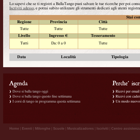
Lo sapevi che se ti registri a BallaTango puoi salvare le tue ricerche per poi con
Iscriviti adesso
, e potrai subito utilizzare gli strumenti dedicati agli utenti registra
Stai con
Regione
Provincia
Città
Tutte
Tutte
Tutte
Livello
Ingresso €
Tesseramento
Tutti
Da: 0 a 0
Tutte
Data
Località
Tipologia
Dove si balla tango oggi
Ricevi per email g
Dove si balla tango questo fine settimana
Ricevi con caden
I corsi di tango in programma questa settimana
Un modo nuovo p
Home
|
Eventi
|
Milonghe
|
Scuole
|
Musicalizadores
|
Iscriviti
|
Centro assistenz