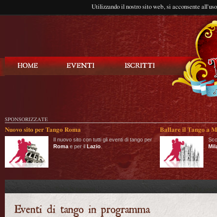
Utilizzando il nostro sito web, si acconsente all'us
Balla Tango
SPONSORIZZATE
Nuovo sito per Tango Roma
Ballare il Tango a M
Il nuovo sito con tutti gli eventi di tango per
Sco
Roma
e per il
Lazio
.
Mil