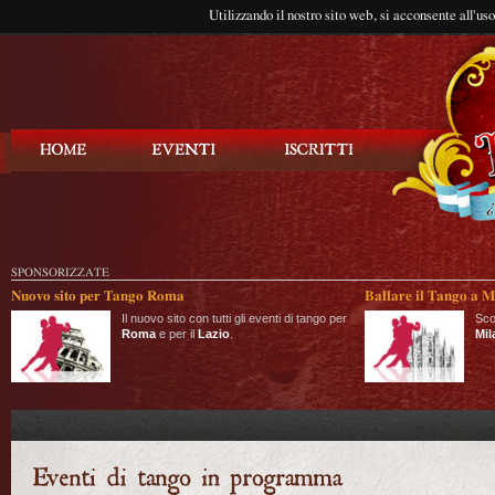
Utilizzando il nostro sito web, si acconsente all'us
Balla Tango
SPONSORIZZATE
Nuovo sito per Tango Roma
Ballare il Tango a M
Il nuovo sito con tutti gli eventi di tango per
Sco
Roma
e per il
Lazio
.
Mil