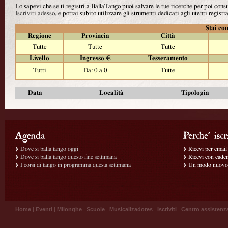
Lo sapevi che se ti registri a BallaTango puoi salvare le tue ricerche per poi con
Iscriviti adesso
, e potrai subito utilizzare gli strumenti dedicati agli utenti registra
Stai con
Regione
Provincia
Città
Tutte
Tutte
Tutte
Livello
Ingresso €
Tesseramento
Tutti
Da: 0 a 0
Tutte
Data
Località
Tipologia
Dove si balla tango oggi
Ricevi per email g
Dove si balla tango questo fine settimana
Ricevi con caden
I corsi di tango in programma questa settimana
Un modo nuovo p
Home
|
Eventi
|
Milonghe
|
Scuole
|
Musicalizadores
|
Iscriviti
|
Centro assistenz