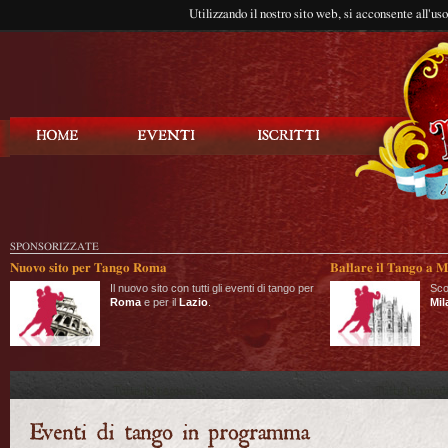
Utilizzando il nostro sito web, si acconsente all'us
Balla Tango
SPONSORIZZATE
Nuovo sito per Tango Roma
Ballare il Tango a M
Il nuovo sito con tutti gli eventi di tango per
Sco
Roma
e per il
Lazio
.
Mil