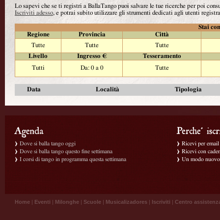
Lo sapevi che se ti registri a BallaTango puoi salvare le tue ricerche per poi con
Iscriviti adesso
, e potrai subito utilizzare gli strumenti dedicati agli utenti registra
Stai con
Regione
Provincia
Città
Tutte
Tutte
Tutte
Livello
Ingresso €
Tesseramento
Tutti
Da: 0 a 0
Tutte
Data
Località
Tipologia
Dove si balla tango oggi
Ricevi per email g
Dove si balla tango questo fine settimana
Ricevi con caden
I corsi di tango in programma questa settimana
Un modo nuovo p
Home
|
Eventi
|
Milonghe
|
Scuole
|
Musicalizadores
|
Iscriviti
|
Centro assistenz