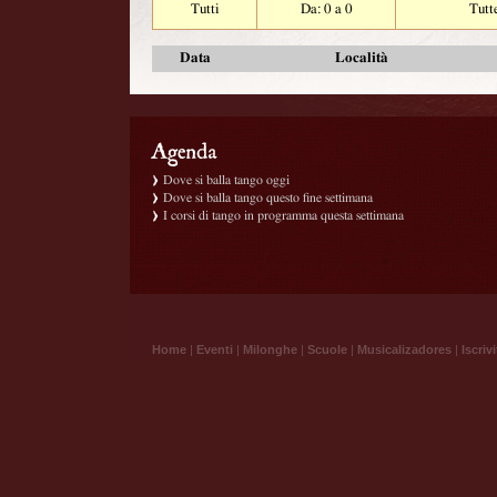
Tutti
Da: 0 a 0
Tutt
Data
Località
Dove si balla tango oggi
Dove si balla tango questo fine settimana
I corsi di tango in programma questa settimana
Home
|
Eventi
|
Milonghe
|
Scuole
|
Musicalizadores
|
Iscrivi