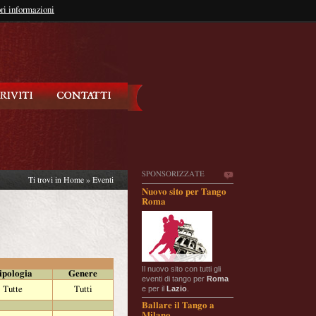
so?
ri informazioni
oppure
Iscriviti
SPONSORIZZATE
Ti trovi in
Home
»
Eventi
Nuovo sito per Tango
Roma
Il nuovo sito con tutti gli
ipologia
Genere
eventi di tango per
Roma
e per il
Lazio
.
Tutte
Tutti
Ballare il Tango a
Milano