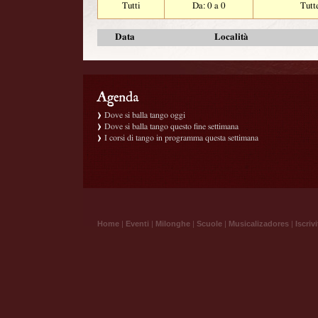
Tutti
Da: 0 a 0
Tutt
Data
Località
Dove si balla tango oggi
Dove si balla tango questo fine settimana
I corsi di tango in programma questa settimana
Home
|
Eventi
|
Milonghe
|
Scuole
|
Musicalizadores
|
Iscrivi