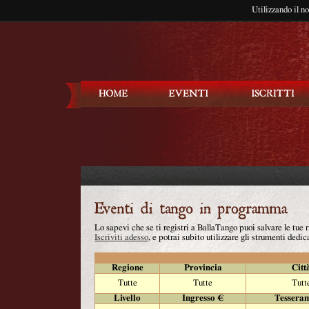
Utilizzando il n
Balla Tango
Lo sapevi che se ti registri a BallaTango puoi salvare le tue
Iscriviti adesso
, e potrai subito utilizzare gli strumenti dedica
Regione
Provincia
Citt
Tutte
Tutte
Tutt
Livello
Ingresso €
Tessera