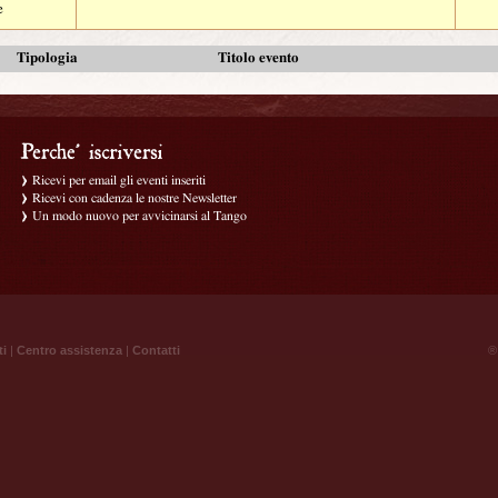
e
Tipologia
Titolo evento
Ricevi per email gli eventi inseriti
Ricevi con cadenza le nostre Newsletter
Un modo nuovo per avvicinarsi al Tango
ti
|
Centro assistenza
|
Contatti
® 