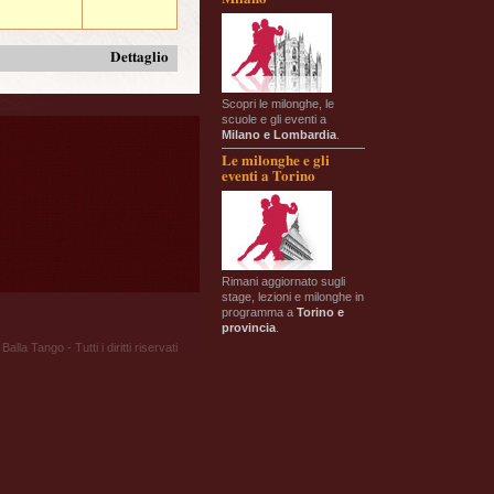
Dettaglio
Scopri le milonghe, le
scuole e gli eventi a
Milano e Lombardia
.
Le milonghe e gli
eventi a Torino
Rimani aggiornato sugli
stage, lezioni e milonghe in
programma a
Torino e
provincia
.
Balla Tango - Tutti i diritti riservati