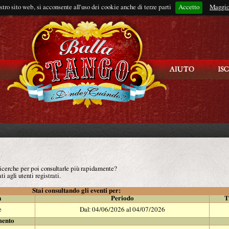
ostro sito web, si acconsente all'uso dei cookie anche di terze parti
Accetto
Rimani connes
Maggio
 ricerche per poi consultarle più rapidamente?
ti agli utenti registrati.
Stai consultando gli eventi per:
à
Periodo
T
e
Dal: 04/06/2026 al 04/07/2026
mento