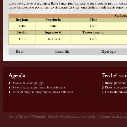
Lo sapevi che se ti registri a BallaTango puoi salvare le tue ricerche per poi con
Iscriviti adesso
, e potrai subito utilizzare gli strumenti dedicati agli utenti registra
Stai con
Regione
Provincia
Città
Tutte
Tutte
Tutte
Livello
Ingresso €
Tesseramento
Tutti
Da: 0 a 0
Tutte
Data
Località
Tipologia
Dove si balla tango oggi
Ricevi per email g
Dove si balla tango questo fine settimana
Ricevi con caden
I corsi di tango in programma questa settimana
Un modo nuovo p
Home
|
Eventi
|
Milonghe
|
Scuole
|
Musicalizadores
|
Iscriviti
|
Centro assistenz