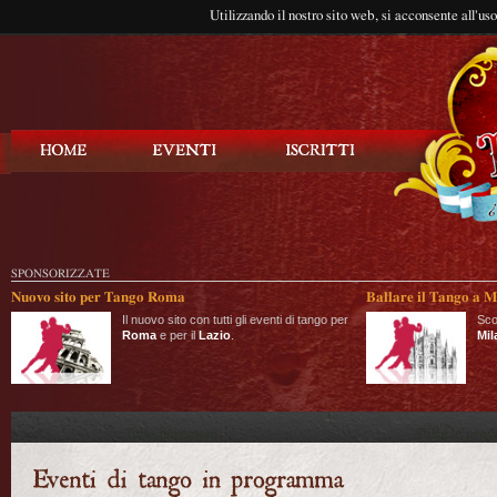
Utilizzando il nostro sito web, si acconsente all'us
Balla Tango
SPONSORIZZATE
Nuovo sito per Tango Roma
Ballare il Tango a M
Il nuovo sito con tutti gli eventi di tango per
Sco
Roma
e per il
Lazio
.
Mil