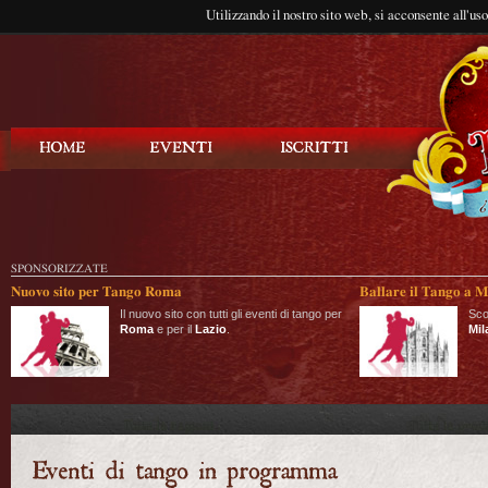
Utilizzando il nostro sito web, si acconsente all'us
Balla Tango
SPONSORIZZATE
Nuovo sito per Tango Roma
Ballare il Tango a M
Il nuovo sito con tutti gli eventi di tango per
Sco
Roma
e per il
Lazio
.
Mil