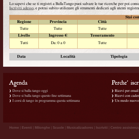
Lo sapevi che se ti registri a BallaTango puoi salvare le tue ricerche per poi con
Iscriviti adesso
, e potrai subito utilizzare gli strumenti dedicati agli utenti registra
Stai con
Regione
Provincia
Città
Tutte
Tutte
Tutte
Livello
Ingresso €
Tesseramento
Tutti
Da: 0 a 0
Tutte
Data
Località
Tipologia
Dove si balla tango oggi
Ricevi per email g
Dove si balla tango questo fine settimana
Ricevi con caden
I corsi di tango in programma questa settimana
Un modo nuovo p
Home
|
Eventi
|
Milonghe
|
Scuole
|
Musicalizadores
|
Iscriviti
|
Centro assistenz