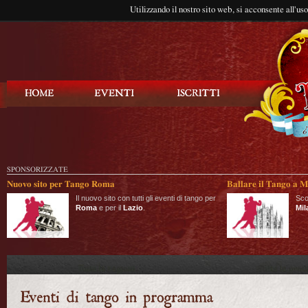
Utilizzando il nostro sito web, si acconsente all'us
Balla Tango
SPONSORIZZATE
Nuovo sito per Tango Roma
Ballare il Tango a M
Il nuovo sito con tutti gli eventi di tango per
Sco
Roma
e per il
Lazio
.
Mil