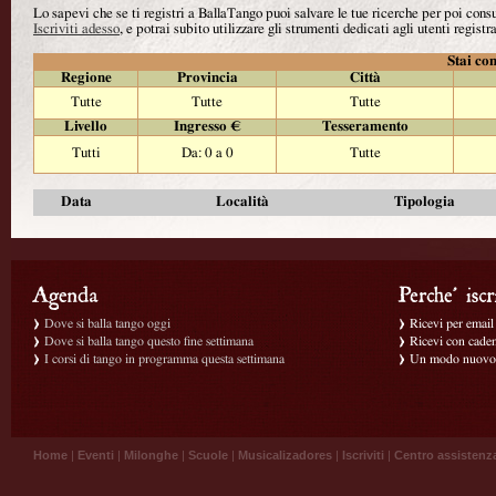
Lo sapevi che se ti registri a BallaTango puoi salvare le tue ricerche per poi con
Iscriviti adesso
, e potrai subito utilizzare gli strumenti dedicati agli utenti registra
Stai con
Regione
Provincia
Città
Tutte
Tutte
Tutte
Livello
Ingresso €
Tesseramento
Tutti
Da: 0 a 0
Tutte
Data
Località
Tipologia
Dove si balla tango oggi
Ricevi per email g
Dove si balla tango questo fine settimana
Ricevi con caden
I corsi di tango in programma questa settimana
Un modo nuovo p
Home
|
Eventi
|
Milonghe
|
Scuole
|
Musicalizadores
|
Iscriviti
|
Centro assistenz