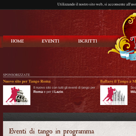
Utilizzando il nostro sito web, si acconsente all'us
Balla Tango
SPONSORIZZATE
Nuovo sito per Tango Roma
Ballare il Tango a M
Il nuovo sito con tutti gli eventi di tango per
Sco
Roma
e per il
Lazio
.
Mil