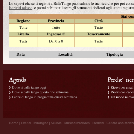
Lo sapevi che se ti registri a BallaTango puoi salvare le tue ricerche per poi con
Iscriviti adesso
, e potrai subito utilizzare gli strumenti dedicati agli utenti registra
Stai con
Regione
Provincia
Città
Tutte
Tutte
Tutte
Livello
Ingresso €
Tesseramento
Tutti
Da: 0 a 0
Tutte
Data
Località
Tipologia
Dove si balla tango oggi
Ricevi per email g
Dove si balla tango questo fine settimana
Ricevi con caden
I corsi di tango in programma questa settimana
Un modo nuovo p
Home
|
Eventi
|
Milonghe
|
Scuole
|
Musicalizadores
|
Iscriviti
|
Centro assistenz