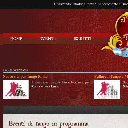
Utilizzando il nostro sito web, si acconsente all'us
Balla Tango
SPONSORIZZATE
Nuovo sito per Tango Roma
Ballare il Tango a M
Il nuovo sito con tutti gli eventi di tango per
Sco
Roma
e per il
Lazio
.
Mil