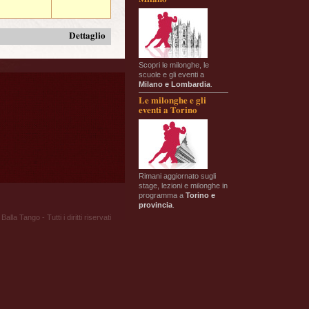
Dettaglio
Scopri le milonghe, le
scuole e gli eventi a
Milano e Lombardia
.
Le milonghe e gli
eventi a Torino
Rimani aggiornato sugli
stage, lezioni e milonghe in
programma a
Torino e
provincia
.
Balla Tango - Tutti i diritti riservati