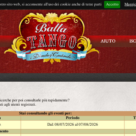
ostro sito web, si acconsente all'uso dei cookie anche di terze parti
Accetto
Rimani connes
Maggio
 ricerche per poi consultarle più rapidamente?
ti agli utenti registrati.
Stai consultando gli eventi per:
à
Periodo
T
e
Dal: 08/07/2026 al 07/08/2026
mento