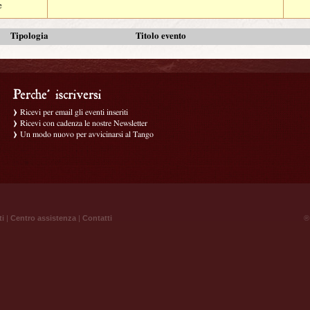
e
Tipologia
Titolo evento
Ricevi per email gli eventi inseriti
Ricevi con cadenza le nostre Newsletter
Un modo nuovo per avvicinarsi al Tango
ti
|
Centro assistenza
|
Contatti
® 