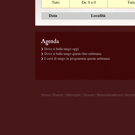
Tutti
Da: 0 a 0
Tutt
Data
Località
Dove si balla tango oggi
Dove si balla tango questo fine settimana
I corsi di tango in programma questa settimana
Home
|
Eventi
|
Milonghe
|
Scuole
|
Musicalizadores
|
Iscrivi