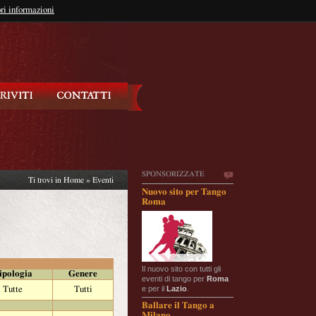
so?
ri informazioni
oppure
Iscriviti
SPONSORIZZATE
Ti trovi in
Home
»
Eventi
Nuovo sito per Tango
Roma
Il nuovo sito con tutti gli
ipologia
Genere
eventi di tango per
Roma
e per il
Lazio
.
Tutte
Tutti
Ballare il Tango a
Milano