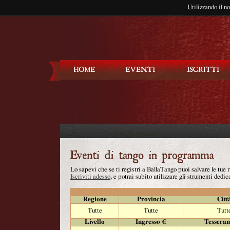
Utilizzando il n
Balla Tango
Lo sapevi che se ti registri a BallaTango puoi salvare le tue
Iscriviti adesso
, e potrai subito utilizzare gli strumenti dedica
Regione
Provincia
Citt
Tutte
Tutte
Tutt
Livello
Ingresso €
Tessera